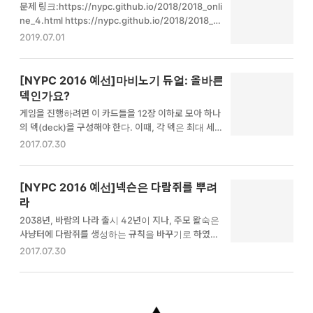
문제 링크:https://nypc.github.io/2018/2018_onli
가격은 P원이고, 마나 물약 가격은 Q원이다. 그리고 한
ne_4.html https://nypc.github.io/2018/2018_o
유저가 상점에서 사용한 총액은 W원이다. 상현이를 도
nline_4.html ← 목록으로 승리팀 찾기 우성이는 카트
2019.07.01
와 유저가 상점에서 구매한 아이템 개수를 구하는 프로
라이더를 즐기는 유저이다. 우성이는 항상 친구가 많기
그램을 작성하시오. 입력 형식 첫 줄에 체력 nypc.gith
때문에 개인전 보다는 팀전을 즐겨 한다. 게임의 종류와
ub.io 코드 ...더보기 #include #include..
플레이어들의 도착시간이 주어졌을 때, 어느 팀이 이겼
[NYPC 2016 예선]마비노기 듀얼: 올바른
는지를 계산하는 프로그램을 만들어 보자. 카트라이더
덱인가요?
는 아이템전과 스피드전이 있다. 팀은 레드 팀과 블루
게임을 진행하려면 이 카드들을 12장 이하로 모아 하나
팀이 있으며, 문제 편의상 항상 4:4 게임만 진행되었다
의 덱(deck)을 구성해야 한다. 이때, 각 덱은 최대 세
고 가정한다. 아이템전은 1등으로 들어온 사람이 속한
종류의 자원을 섞어서 구성할 수 있다.12장 이하의 카드
2017.07.30
팀이 승리한다. 스피드전은 등수별로 점수를 합산 nyp
들이 요구하는 자원의 목록이 주어질 때, 이 카드들이
c.github.io 코드 더보기 #include #include #..
올바른 덱을 구성하는지 아닌지 판단하는 프로그램을
작성하여라.입력첫 줄에 카드의 수 N이 주어진다. N은
[NYPC 2016 예선]넥슨은 다람쥐를 뿌려
1 이상 12 이하이다. 다음 N개의 줄에 걸쳐 gold(골
라
드), mana(마나), light(빛), dark(어둠), nature(자
2038년, 바람의 나라 출시 42년이 지나, 주모 왈숙은
연) 중 하나의 문자열이 주어진다. 이는 각 카드가 요구
사냥터에 다람쥐를 생성하는 규칙을 바꾸기로 하였다.
하는 자원을 뜻한다.출력주어진 카드들이 올바른 덱을
DoD(DaramG on Demand)라 불리는 최첨단 기술을
2017.07.30
구성한다면 valid를, 아니라면 invalid를 출력한다.입
통해 다람쥐가 적어도 플레이어 수보다 두 배가 되도록
력 예시 11234567891011121312goldgoldgoldgol
유지해서 사람이 많을 때도 충분한 양의 다람쥐가 있게
dgold..
끔 하기로 했다.가로 N칸, 세로 N칸으로 구성된 게임
화면에서 칸마다 캐릭터 또는 다람쥐가 있는지 주어질