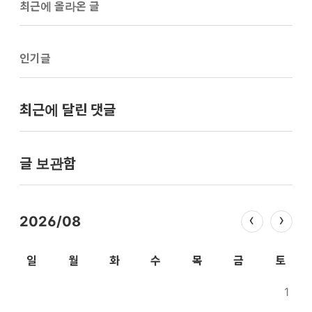
최근에 올라온 글
인기글
최근에 달린 댓글
글 보관함
2026/08
일
월
화
수
목
금
토
1