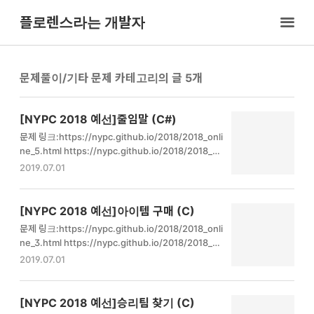
플로렌스라는 개발자
문제풀이/기타 문제
5
[NYPC 2018 예선]줄임말 (C#)
문제 링크:https://nypc.github.io/2018/2018_onli
ne_5.html https://nypc.github.io/2018/2018_o
nline_5.html ← 목록으로 줄임말 좀 놀 줄 알려면 줄임
2019.07.01
말을 잘 써야 한다. 요즘은 문장에서 단어들의 첫 글자
만을 따와서 줄임말을 만들곤 한다. 예를 들어, '애교 빼
면 시체'를 '애빼시'라고 하고 '혼자 코인 노래방'을 '혼
[NYPC 2018 예선]아이템 구매 (C)
코노'로 부른다. 문제에서 주어지는 문장들은 다음을 만
문제 링크:https://nypc.github.io/2018/2018_onli
족한다. 1) 한글과 영어로 이루어진 문장이다. 2) 문장
ne_3.html https://nypc.github.io/2018/2018_o
은 단어들로 이루어지고 단어들 사이에는 공백이 하나
nline_3.html ← 목록으로 아이템 구매 게임개발자 상
2019.07.01
존재한다. 단어는 한글과 영어가 혼용될 수 있다. 3) 문
현이가 개발 중인 게임의 상점에는 체력 물약과 마나 물
장은 그 뜻이 명확하지 않아 nypc.github.io 코드 ...더
약 두 종류의 아이템만 판매하고 있다. 상현이는 유저들
보기 내가 try는 왜썼지..참 더..
의 판매 로그를 기록해야하는데, 실수로 그만 유저들이
[NYPC 2018 예선]승리팀 찾기 (C)
상점에서 사용한 총액만 기록하고 말았다. 체력 물약의