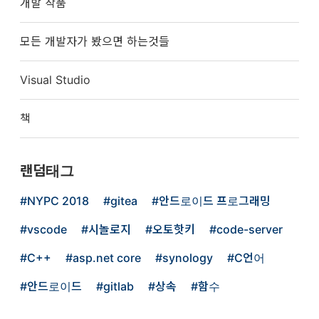
개발 작품
모든 개발자가 봤으면 하는것들
Visual Studio
책
랜덤태그
NYPC 2018
gitea
안드로이드 프로그래밍
vscode
시놀로지
오토핫키
code-server
C++
asp.net core
synology
C언어
안드로이드
gitlab
상속
함수