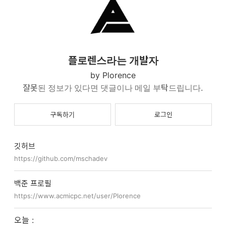
때, 다람쥐가 모자란 지 판단해 모자란다면 필요한 다람
쥐를 생성할 위치를 출력하는 프로그램을 작성하여라.
입력첫 줄에 게임 화면의 크기 N이 주어진다. N은 5 이
상 20 이하이다. 다음 N 줄에 걸쳐 N개의 문자가 공백
없이 주어진다. 문자는 다음 중 하나이다:D: 다람쥐가
있음C: 플레이어 캐릭터가 있음.: 빈칸임출력입력 ..
플로렌스라는 개발자
Plorence
잘못된 정보가 있다면 댓글이나 메일 부탁드립니다.
구독하기
로그인
깃허브
https://github.com/mschadev
백준 프로필
https://www.acmicpc.net/user/Plorence
오늘 :